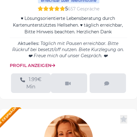
erreichbar über Telefonhotline
5
657 Gespräche
♥ Lösungsorientierte Lebensberatung durch
Kartenunterstütztes Hellsehen. ♥ täglich erreichbar,
Bitte Hinweis beachten. Herzlichen Dank
Aktuelles:
Täglich mit Pausen erreichbar. Bitte
Rückruf bei besetzt/off nutzen. Biete Kurzlegung an.
❤️ Freue mich auf unser Gespräch. ❤️
PROFIL ANZEIGEN
1.99€
Min
M GESPRÄCH