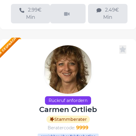
2.99€
2.49€
Min
Min
M GESPRÄCH
Rückruf anfordern
Carmen Ortlieb
Stammberater
9999
Beratercode: