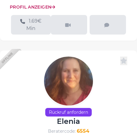
PROFIL ANZEIGEN
1.69€
Min
OFFLINE
Rückruf anfordern
Elenia
6554
Beratercode: