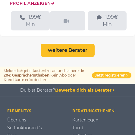
PROFIL ANZEIGEN
1.99€
1.99€
Min
Min
weitere Berater
Melde dich jetzt kostenfrei an und sichere dir
Jetzt registrieren
20€ Gesprächsguthaben
Kein Abo oder
Kreditkarte erforderlich.
Du bist Berater?
Bewerbe dich als Berater
ELEMENTYS
BERATUNGSTHEMEN
Über uns
Kartenlegen
So funktioniert's
Tarot