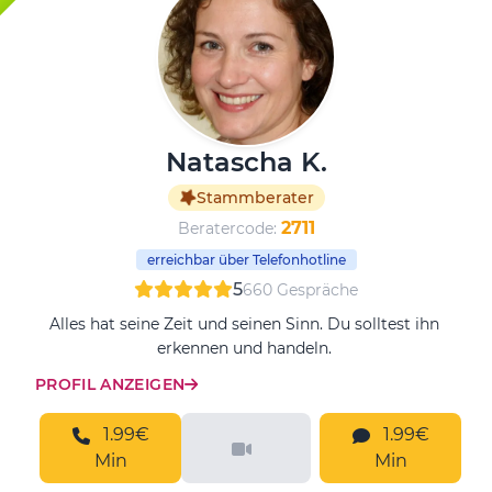
Natascha K.
Stammberater
2711
Beratercode:
erreichbar über Telefonhotline
5
660 Gespräche
Alles hat seine Zeit und seinen Sinn. Du solltest ihn
erkennen und handeln.
PROFIL ANZEIGEN
1.99€
1.99€
Min
Min