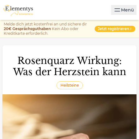
Menü
Melde dich jetzt kostenfrei an und sichere dir
Jetzt registrieren
20€ Gesprächsguthaben
Kein Abo oder
Kreditkarte erforderlich.
Rosenquarz Wirkung:
Was der Herzstein kann
Heilsteine