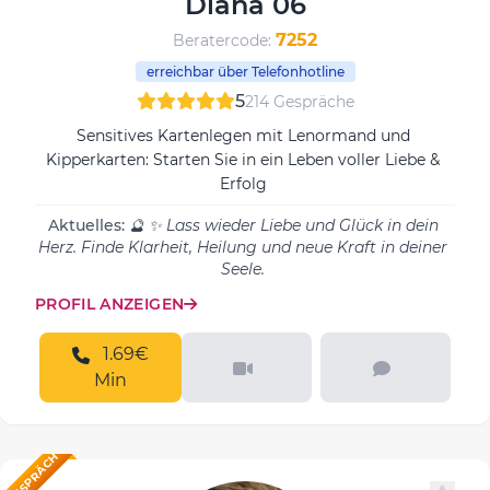
Diana 06
7252
Beratercode:
erreichbar über Telefonhotline
5
214 Gespräche
Sensitives Kartenlegen mit Lenormand und
Kipperkarten: Starten Sie in ein Leben voller Liebe &
Erfolg
Aktuelles:
🔮 ✨ Lass wieder Liebe und Glück in dein
Herz. Finde Klarheit, Heilung und neue Kraft in deiner
Seele.
PROFIL ANZEIGEN
1.69€
Min
M GESPRÄCH