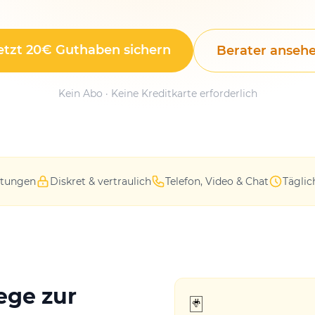
etzt 20€ Guthaben sichern
Berater anseh
Kein Abo · Keine Kreditkarte erforderlich
atungen
Diskret & vertraulich
Telefon, Video & Chat
Täglic
ege zur
🃏