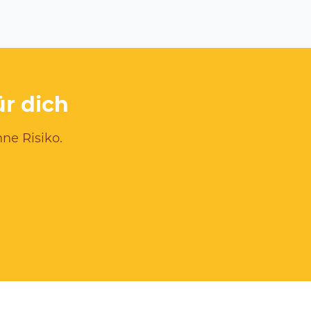
ür dich
ne Risiko.