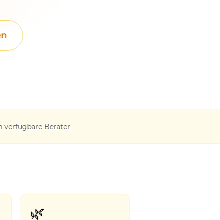
en
h verfügbare Berater
🌿