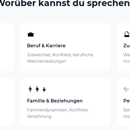
Worüber kannst du sprechen
💼

Beruf & Karriere
Zu
Jobwechsel, Konflikte, berufliche
Wel
Weichenstellungen
mi
👨‍👩‍👧
✨
Familie & Beziehungen
Pe
Familiendynamiken, Konflikte,
Sel
Versöhnung
lös