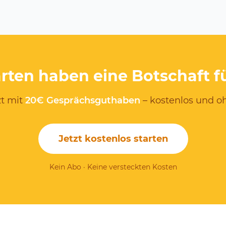
rten haben eine Botschaft f
zt mit
20€ Gesprächsguthaben
– kostenlos und oh
Jetzt kostenlos starten
Kein Abo · Keine versteckten Kosten