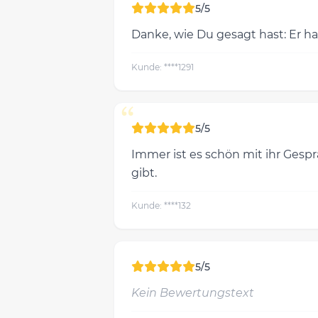
“
5/5
Danke, wie Du gesagt hast: Er hat
Kunde: ****1291
“
5/5
Immer ist es schön mit ihr Gespr
gibt.
Kunde: ****132
5/5
Kein Bewertungstext