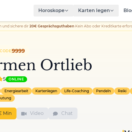
Horoskope
Karten legen
Blo
n und sichere dir
20€ Gesprächsguthaben
Kein Abo oder Kreditkarte erford
9999
RCODE
rmen Ortlieb
5
ONLINE
Energiearbeit
Kartenlegen
Life-Coaching
Pendeln
Reiki
eutung
€ Min
Video
Chat