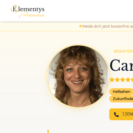
Melde dich jetzt kostenfrei a
BERATE
Ca
Hellsehen
Zukunftsd
1.99