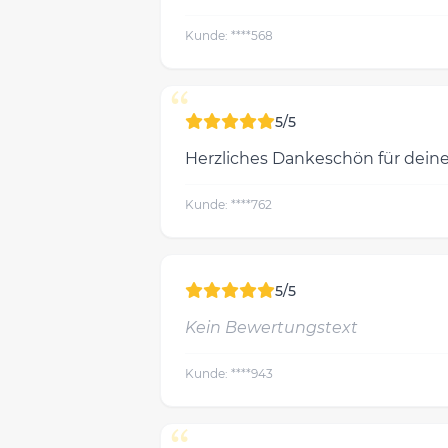
Kunde: ****568
“
5/5
Herzliches Dankeschön für deine
Kunde: ****762
5/5
Kein Bewertungstext
Kunde: ****943