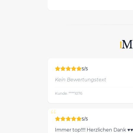
M
5/5
Kein Bewertungstext
Kunde: ****1076
“
5/5
Immer top!!!! Herzlichen Dank ♥️♥️♥