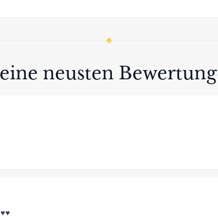
eine neusten Bewertun
️♥️