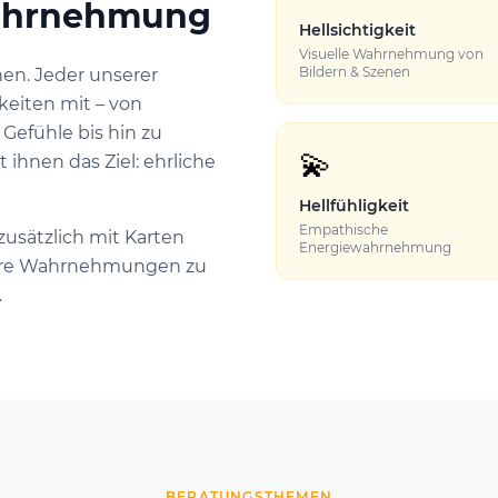
Wahrnehmung
Hellsichtigkeit
Visuelle Wahrnehmung von
Bildern & Szenen
hen. Jeder unserer
keiten mit – von
efühle bis hin zu
💫
ihnen das Ziel: ehrliche
Hellfühligkeit
Empathische
zusätzlich mit Karten
Energiewahrnehmung
 ihre Wahrnehmungen zu
.
BERATUNGSTHEMEN