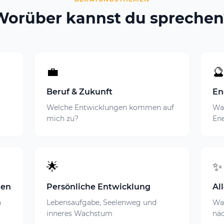
Worüber kannst du sprechen
💼

Beruf & Zukunft
En
Welche Entwicklungen kommen auf
Wa
mich zu?
Ene
🌟
✨
nen
Persönliche Entwicklung
Al
n
Lebensaufgabe, Seelenweg und
Was
inneres Wachstum
nä