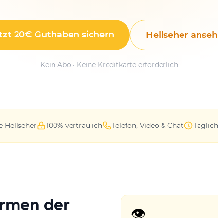
tzt 20€ Guthaben sichern
Hellseher anse
Kein Abo · Keine Kreditkarte erforderlich
e Hellseher
100% vertraulich
Telefon, Video & Chat
Täglich
ormen der
👁️