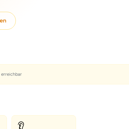
hen
 erreichbar
👂