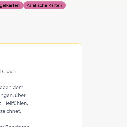
gelkarten
Asiatische Karten
d Coach
 neben dem
angen, über
, Hellfühlen,
zeichnet."