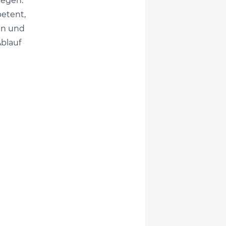
iegen.
etent,
en und
blauf