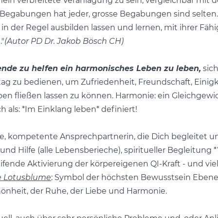
emein verbreitete Veranlagung zu sein, vergleichbar mit
e Begabungen hat jeder, grosse Begabungen sind selten
n der Regel ausbilden lassen und lernen, mit ihrer Fähig
"
(Autor PD Dr. Jakob Bösch CH)
ende zu helfen ein harmonisches Leben zu leben,
sich
ag zu bedienen, um Zufriedenheit, Freundschaft, Einig
ben fließen lassen zu können. Harmonie: ein Gleichgewi
 als: *Im Einklang leben* definiert!
e, kompetente Ansprechpartnerin, die Dich begleitet un
nd Hilfe (alle Lebensberieche), spiritueller Begleitung 
eifende Aktivierung der körpereigenen QI-Kraft - und vie
e Lotusblume
: Symbol der höchsten Bewusstsein Eben
chönheit, der Ruhe, der Liebe und Harmonie.