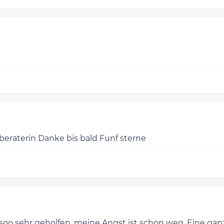
e beraterin Danke bis bald Funf sterne
soo sehr geholfen, meine Angst ist schon weg. Eine ganz 