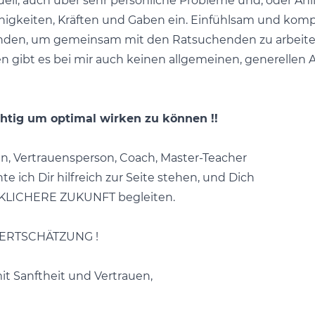
ell, auch über sehr persönliche Probleme und, oder Anl
higkeiten, Kräften und Gaben ein. Einfühlsam und komp
ründen, um gemeinsam mit den Ratsuchenden zu arbeit
gibt es bei mir auch keinen allgemeinen, generellen A
chtig um optimal wirken zu können !!
in, Vertrauensperson, Coach, Master-Teacher
 ich Dir hilfreich zur Seite stehen, und Dich
KLICHERE ZUKUNFT begleiten.
ERTSCHÄTZUNG !
it Sanftheit und Vertrauen,