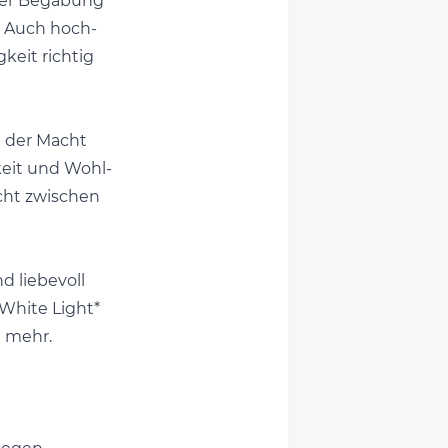
 der Begabung
. Auch hoch-
keit richtig
 der Macht
keit und Wohl-
cht zwischen
d liebevoll
*White Light*
l mehr.
e