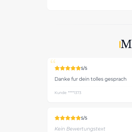
M
“
5/5
Danke fur dein tolles gesprach
Kunde: ****1373
5/5
Kein Bewertungstext