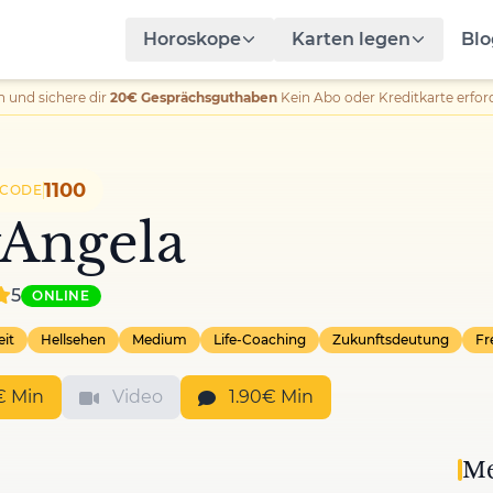
Horoskope
Karten legen
Blo
n und sichere dir
20€ Gesprächsguthaben
Kein Abo oder Kreditkarte erford
1100
RCODE
Angela
5
ONLINE
eit
Hellsehen
Medium
Life-Coaching
Zukunftsdeutung
Fr
€ Min
Video
1.90€ Min
Me