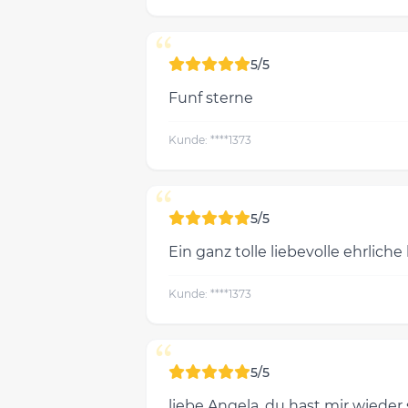
“
5/5
Funf sterne
Kunde: ****1373
“
5/5
Ein ganz tolle liebevolle ehrlich
Kunde: ****1373
“
5/5
liebe Angela, du hast mir wieder 