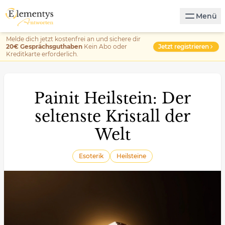
Menü
Melde dich jetzt kostenfrei an und sichere dir
Jetzt registrieren
20€ Gesprächsguthaben
Kein Abo oder
Kreditkarte erforderlich.
Painit Heilstein: Der
seltenste Kristall der
Welt
Esoterik
Heilsteine