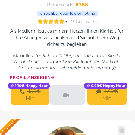
8786
Beratercode:
erreichbar über Telefonhotline
5
273 Gespräche
Als Medium liegt es mir am Herzen; Ihnen Klarheit für
Ihre Anliegen zu schenken und Sie auf Ihrem Weg
sicher zu begleiten
Aktuelles:
Täglich ab 10 Uhr, mit Pausen, für Sie da.
Nicht direkt verfügbar? Ein Klick auf den Rückruf-
Button 🙏 genügt – ich melde mich zeitnah 🦋
PROFIL ANZEIGEN
🎉 1.10€ Happy Hour
🎉 0.99€ Happy Hour
1.79€
1.49€
Min
Min
M GESPRÄCH