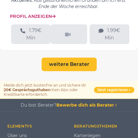
Aktuelles:
Aus gesundheitlichen Gründen bin ich erst
Ende der Woche erreichbar.
PROFIL ANZEIGEN
1.79€
1.99€
Min
Min
weitere Berater
Melde dich jetzt kostenfrei an und sichere dir
Jetzt registrieren
20€ Gesprächsguthaben
Kein Abo oder
Kreditkarte erforderlich.
Du bist Berater?
Bewerbe dich als Berater
ELEMENTYS
BERATUNGSTHEMEN
Über uns
Kartenlegen