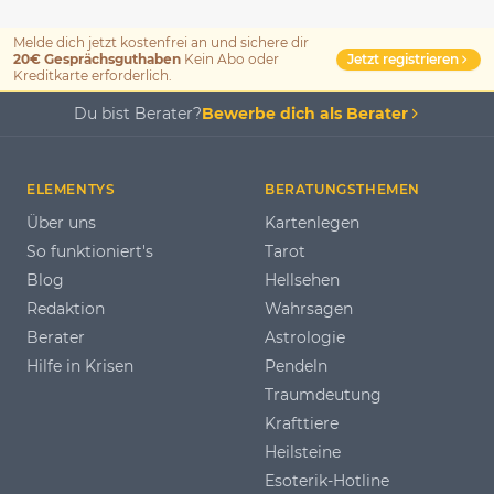
Melde dich jetzt kostenfrei an und sichere dir
Jetzt registrieren
20€ Gesprächsguthaben
Kein Abo oder
Kreditkarte erforderlich.
Du bist Berater?
Bewerbe dich als Berater
ELEMENTYS
BERATUNGSTHEMEN
Über uns
Kartenlegen
So funktioniert's
Tarot
Blog
Hellsehen
Redaktion
Wahrsagen
Berater
Astrologie
Hilfe in Krisen
Pendeln
Traumdeutung
Krafttiere
Heilsteine
Esoterik-Hotline