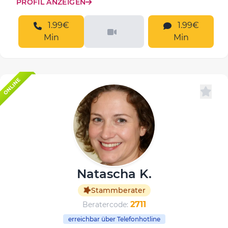
PROFIL ANZEIGEN
1.99€
1.99€
Min
Min
ONLINE
Natascha K.
Stammberater
2711
Beratercode:
erreichbar über Telefonhotline