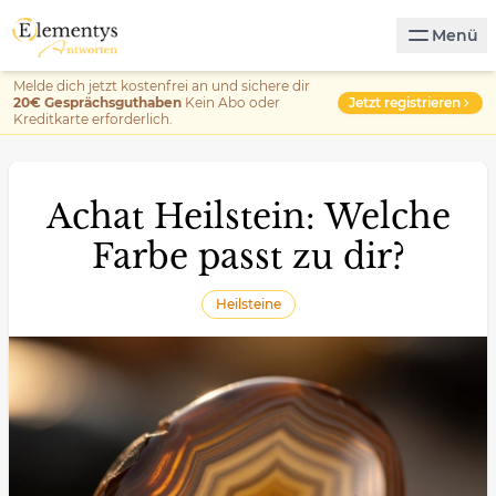
Menü
Melde dich jetzt kostenfrei an und sichere dir
Jetzt registrieren
20€ Gesprächsguthaben
Kein Abo oder
Kreditkarte erforderlich.
Achat Heilstein: Welche
Farbe passt zu dir?
Heilsteine