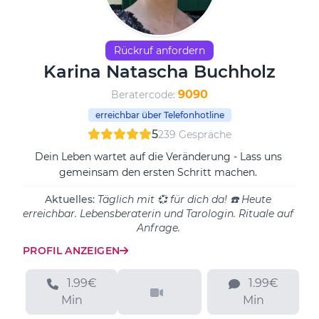
Rückruf anfordern
Karina Natascha Buchholz
9090
Beratercode:
erreichbar über Telefonhotline
5
239 Gespräche
Dein Leben wartet auf die Veränderung - Lass uns
gemeinsam den ersten Schritt machen.
Aktuelles:
Täglich mit 💞 für dich da! ☎️ Heute
erreichbar. Lebensberaterin und Tarologin. Rituale auf
Anfrage.
PROFIL ANZEIGEN
1.99€
1.99€
Min
Min