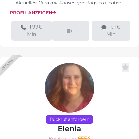
Aktuelles:
Gern mit Pausen ganztags erreichbar.
PROFIL ANZEIGEN
1.99€
1.11€
Min
Min
OFFLINE
Rückruf anfordern
Elenia
6554
Beratercode: