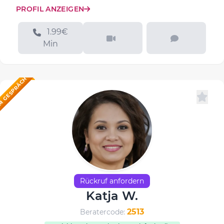
PROFIL ANZEIGEN
1.99€
Min
M GESPRÄCH
Rückruf anfordern
Katja W.
2513
Beratercode: