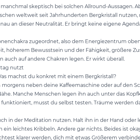
gt manchmal skeptisch bei solchen Allround-Aussagen. A
nschen weltweit seit Jahrhunderten Bergkristall nutzen
 genau an dieser Neutralität. Er bringt keine eigene Agend
ronenchakra zugeordnet, also dem Energiezentrum oben
arheit, höherem Bewusstsein und der Fähigkeit, größer
n auch auf andere Chakren legen. Er wirkt überall.
ltag nutzt
 Was machst du konkret mit einem Bergkristall?
hn morgens neben deine Kaffeemaschine oder auf den Sch
 Nähe. Manche Menschen legen ihn auch unter das Kopfki
h funktioniert, musst du selbst testen. Träume werden
ch in der Meditation nutzen. Halt ihn in der Hand oder le
 ein leichtes Kribbeln. Andere gar nichts. Beides ist ok
chtest klarer werden, dich mit etwas Größerem verbinde