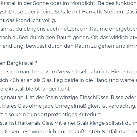
ristall in der Sonne oder im Mondlicht. Beides funktio
st-Druse oder in eine Schale mit Hämatit-Steinen. Das 
ht das Mondlicht völlig.
 kannst du übrigens auch nutzen, um Räume energetisch 
e nach außen durch den Raum gehen. Ob das wirklich e
die Handlung, bewusst durch den Raum zu gehen und ih
n Bergkristall?
hen sich manchmal zum Verwechseln ähnlich. Hier ein pa
 sich kühler an als Glas. Leg beide in die Hand und wart
rgkristall bleibt länger kühl.
 genau an. Hat der Stein winzige Einschlüsse, Risse oder
kt klares Glas ohne jede Unregelmäßigkeit ist verdächtig
 Ist also kein hundertprozentiges Kriterium.
stall ist härter als Glas. Mit einer Stahlklinge solltest du
t: Diesen Test würde ich nur im äußersten Notfall machen