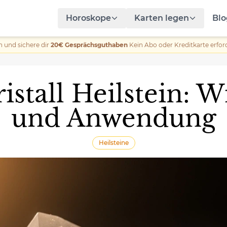
Horoskope
Karten legen
Blo
n und sichere dir
20€ Gesprächsguthaben
Kein Abo oder Kreditkarte erford
istall Heilstein: 
und Anwendung
Heilsteine