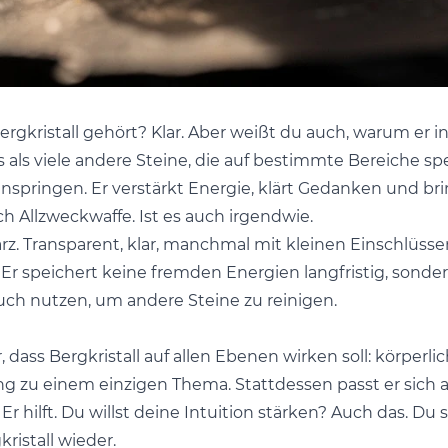
rgkristall gehört? Klar. Aber weißt du auch, warum er in
s als viele andere Steine, die auf bestimmte Bereiche spez
 einspringen. Er verstärkt Energie, klärt Gedanken und bri
ch Allzweckwaffe. Ist es auch irgendwie.
uarz. Transparent, klar, manchmal mit kleinen Einschlüsse
r speichert keine fremden Energien langfristig, sondern 
uch nutzen, um andere Steine zu reinigen.
dass Bergkristall auf allen Ebenen wirken soll: körperlich
g zu einem einzigen Thema. Stattdessen passt er sich a
r hilft. Du willst deine Intuition stärken? Auch das. Du
kristall wieder.