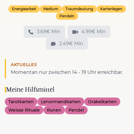
Energiearbeit
Medium
Traumdeutung
Kartenlegen
Pendeln
3.69€ Min
4.99€ Min
2.49€ Min
AKTUELLES
Momentan nur zwischen 14 - 19 Uhr erreichbar.
Meine Hilfsmittel
Tarotkarten
Lenormandkarten
Orakelkarten
Weisse Rituale
Runen
Pendel