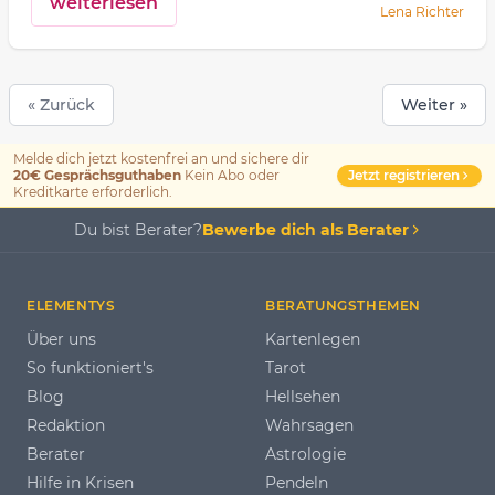
weiterlesen
Lena Richter
« Zurück
Weiter »
Melde dich jetzt kostenfrei an und sichere dir
Jetzt registrieren
20€ Gesprächsguthaben
Kein Abo oder
Kreditkarte erforderlich.
Du bist Berater?
Bewerbe dich als Berater
ELEMENTYS
BERATUNGSTHEMEN
Über uns
Kartenlegen
So funktioniert's
Tarot
Blog
Hellsehen
Redaktion
Wahrsagen
Berater
Astrologie
Hilfe in Krisen
Pendeln