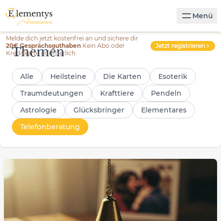
Menü
Melde dich jetzt kostenfrei an und sichere dir
Jetzt registrieren
20€ Gesprächsguthaben
Kein Abo oder
Themen
Kreditkarte erforderlich.
Alle
Heilsteine
Die Karten
Esoterik
Traumdeutungen
Krafttiere
Pendeln
Astrologie
Glücksbringer
Elementares
Telefonberatung