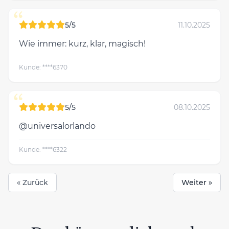
“
5/5
11.10.2025
Wie immer: kurz, klar, magisch!
Kunde: ****6370
“
5/5
08.10.2025
@universalorlando
Kunde: ****6322
« Zurück
Weiter »