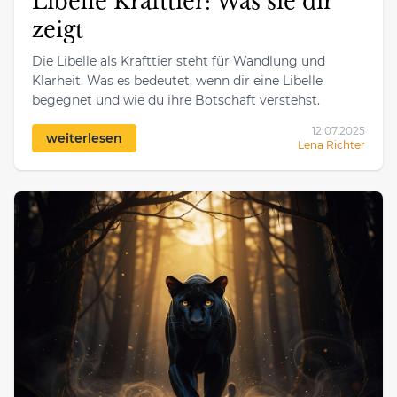
Libelle Krafttier: Was sie dir
zeigt
Die Libelle als Krafttier steht für Wandlung und
Klarheit. Was es bedeutet, wenn dir eine Libelle
begegnet und wie du ihre Botschaft verstehst.
12.07.2025
weiterlesen
Lena Richter