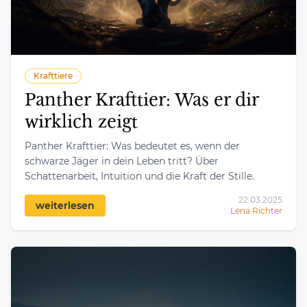
Krafttiere
Panther Krafttier: Was er dir
wirklich zeigt
Panther Krafttier: Was bedeutet es, wenn der
schwarze Jäger in dein Leben tritt? Über
Schattenarbeit, Intuition und die Kraft der Stille.
22.03.2025
weiterlesen
Lena Richter