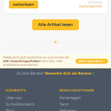
10.11.2024
weiterlesen
Rachel Bennett
Alle Artikel lesen
Melde dich jetzt kostenfrei an und sichere dir
Jetzt registrieren
20€ Gesprächsguthaben
Kein Abo oder
Kreditkarte erforderlich.
Du bist Berater?
Bewerbe dich als Berater
ELEMENTYS
BERATUNGSTHEMEN
Über uns
Kartenlegen
So funktioniert's
Tarot
Blog
Hellsehen