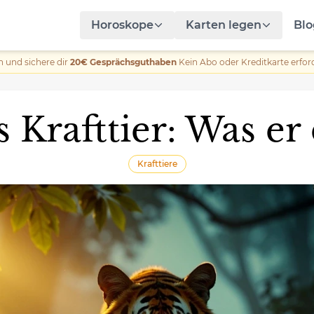
Horoskope
Karten legen
Blo
n und sichere dir
20€ Gesprächsguthaben
Kein Abo oder Kreditkarte erford
s Krafttier: Was er 
Krafttiere