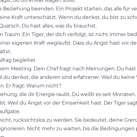
agst, ob du etwas wagen sollst.
 Beziehung beenden. Ein Projekt starten, das alle für ve
eine Kraft unterschätzt. Wenn du denkst, du bist zu sch
 Quatsch. Du hast alles, was du brauchst.
 Traum. Ein Tiger, der dich verfolgt, ist nicht immer be
iner eigenen Kraft wegläufst. Dass du Angst hast vor d
ltst.
lltag begleitet
n einem Meeting. Dein Chef fragt nach Meinungen. Du hast e
il du denkst, die anderen sind erfahrener. Weil du keine
in. Er fragt: Warum nicht?
iehung, die dir Energie raubt. Du weißt es seit Monaten. 
t. Weil du Angst vor der Einsamkeit hast. Der Tiger sagt
aufgabe.
icht, rücksichtslos zu werden. Sie bedeutet, deine Gre
 ignorieren. Nicht mehr zu warten, bis die Bedingungen p