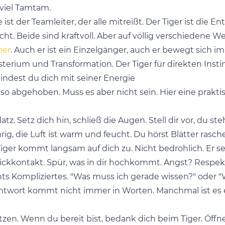
 viel Tamtam.
ist der Teamleiter, der alle mitreißt. Der Tiger ist die E
cht. Beide sind kraftvoll. Aber auf völlig verschiedene We
her
. Auch er ist ein Einzelgänger, auch er bewegt sich i
ysterium und Transformation. Der Tiger für direkten Ins
bindest du dich mit seiner Energie
so abgehoben. Muss es aber nicht sein. Hier eine praktis
atz. Setz dich hin, schließ die Augen. Stell dir vor, du s
g, die Luft ist warm und feucht. Du hörst Blätter rasche
Tiger kommt langsam auf dich zu. Nicht bedrohlich. Er se
Blickkontakt. Spür, was in dir hochkommt. Angst? Respe
chts Kompliziertes. "Was muss ich gerade wissen?" oder 
ntwort kommt nicht immer in Worten. Manchmal ist es ein
itzen. Wenn du bereit bist, bedank dich beim Tiger. Öffn