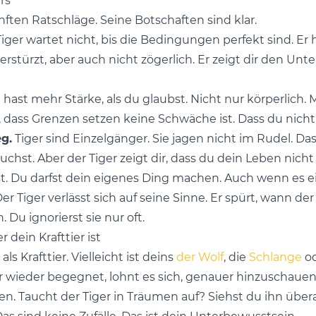
rs
nften Ratschläge. Seine Botschaften sind klar.
iger wartet nicht, bis die Bedingungen perfekt sind. Er
berstürzt, aber auch nicht zögerlich. Er zeigt dir den U
hast mehr Stärke, als du glaubst. Nicht nur körperlich. 
n, dass Grenzen setzen keine Schwäche ist. Dass du nich
g.
Tiger sind Einzelgänger. Sie jagen nicht im Rudel. Da
chst. Aber der Tiger zeigt dir, dass du dein Leben nic
t. Du darfst dein eigenes Ding machen. Auch wenn es ei
er Tiger verlässt sich auf seine Sinne. Er spürt, wann de
 Du ignorierst sie nur oft.
 dein Krafttier ist
ls Krafttier. Vielleicht ist deins
der Wolf
, die
Schlange
od
r wieder begegnet, lohnt es sich, genauer hinzuschauen
. Taucht der Tiger in Träumen auf? Siehst du ihn überall