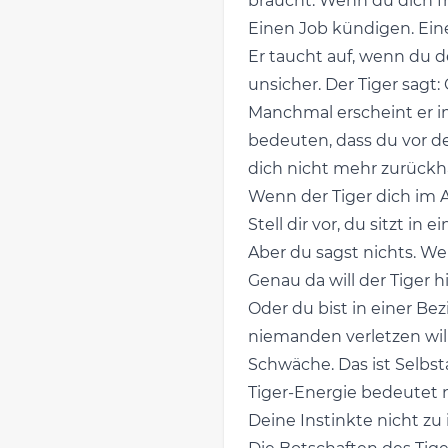
braucht. Wenn du dich fr
Einen Job kündigen. Eine
Er taucht auf, wenn du d
unsicher. Der Tiger sagt:
Manchmal erscheint er im
bedeuten, dass du vor de
dich nicht mehr zurückhä
Wenn der Tiger dich im A
Stell dir vor, du sitzt i
Aber du sagst nichts. We
Genau da will der Tiger h
Oder du bist in einer Bez
niemanden verletzen wills
Schwäche. Das ist Selbst
Tiger-Energie bedeutet n
Deine Instinkte nicht zu