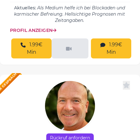
Aktuelles:
Als Medium helfe ich bei Blockaden und
karmischer Befreiung. Hellsichtige Prognosen mit
Zeitangaben.
PROFIL ANZEIGEN
1.99€
1.99€
Min
Min
M GESPRÄCH
Rückruf anfordern