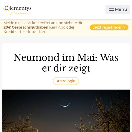
Menü
Melde dich jetzt kostenfrei an und sichere dir
Jetzt registrieren
20€ Gesprächsguthaben
Kein Abo oder
Kreditkarte erforderlich.
Neumond im Mai: Was
er dir zeigt
Astrologie