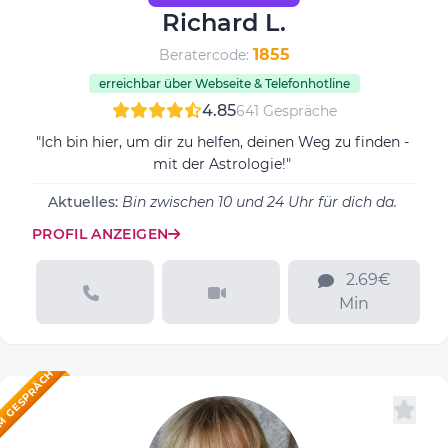
Richard L.
1855
Beratercode:
erreichbar über Webseite & Telefonhotline
4.85
641 Gespräche
"Ich bin hier, um dir zu helfen, deinen Weg zu finden -
mit der Astrologie!"
Aktuelles:
Bin zwischen 10 und 24 Uhr für dich da.
PROFIL ANZEIGEN
2.69€
Min
M GESPRÄCH