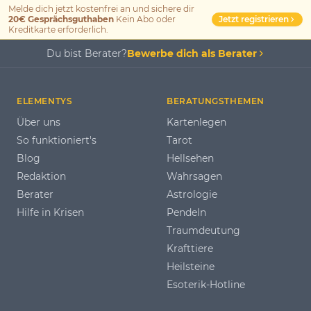
Melde dich jetzt kostenfrei an und sichere dir
Jetzt registrieren
20€ Gesprächsguthaben
Kein Abo oder
Kreditkarte erforderlich.
Du bist Berater?
Bewerbe dich als Berater
ELEMENTYS
BERATUNGSTHEMEN
Über uns
Kartenlegen
So funktioniert's
Tarot
Blog
Hellsehen
Redaktion
Wahrsagen
Berater
Astrologie
Hilfe in Krisen
Pendeln
Traumdeutung
Krafttiere
Heilsteine
Esoterik-Hotline