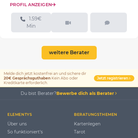
PROFIL ANZEIGEN
1.59€
Min
weitere Berater
Melde dich jetzt kostenfrei an und sichere dir
Jetzt registrieren
20€ Gesprächsguthaben
Kein Abo oder
Kreditkarte erforderlich.
Du bist Berater?
Bewerbe dich als Berater
ELEMENTYS
BERATUNGSTHEMEN
Über uns
Kartenlegen
So funktioniert's
Tarot