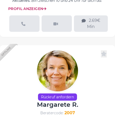
Aktuelles:
Bin zwischen 10 und 24 Uhr für dich da.
PROFIL ANZEIGEN
2.69€
Min
OFFLINE
Rückruf anfordern
Margarete R.
2007
Beratercode: