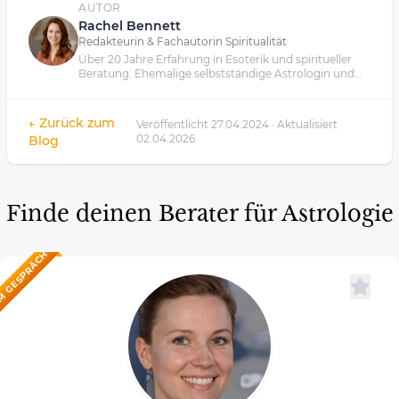
AUTOR
Rachel Bennett
Redakteurin & Fachautorin Spiritualität
Über 20 Jahre Erfahrung in Esoterik und spiritueller
Beratung. Ehemalige selbstständige Astrologin und
Kartenlegerin.
← Zurück zum
Veröffentlicht 27.04.2024 · Aktualisiert
02.04.2026
Blog
Finde deinen Berater für Astrologie
M GESPRÄCH