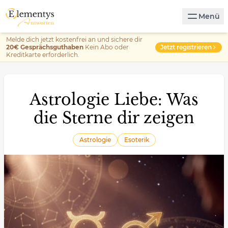
Menü
Melde dich jetzt kostenfrei an und sichere dir
Jetzt registrieren
20€ Gesprächsguthaben
Kein Abo oder
Kreditkarte erforderlich.
Astrologie Liebe: Was
die Sterne dir zeigen
Astrologie
Esoterik