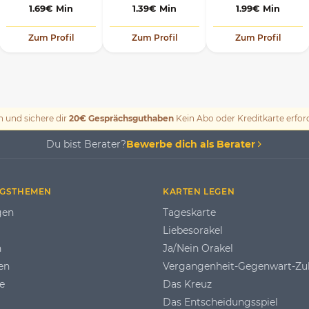
1.69€ Min
1.39€ Min
1.99€ Min
Zum Profil
Zum Profil
Zum Profil
n und sichere dir
20€ Gesprächsguthaben
Kein Abo oder Kreditkarte erford
Du bist Berater?
Bewerbe dich als Berater
GSTHEMEN
KARTEN LEGEN
gen
Tageskarte
Liebesorakel
n
Ja/Nein Orakel
en
Vergangenheit-Gegenwart-Zu
e
Das Kreuz
Das Entscheidungsspiel