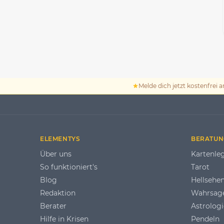
Melde dich jetzt kostenfrei a
ELEMENTYS
BERATUN
Über uns
Kartenle
So funktioniert's
Tarot
Blog
Hellsehe
Redaktion
Wahrsag
Berater
Astrologi
Hilfe in Krisen
Pendeln