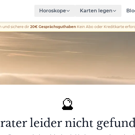
Horoskope
Karten legen
Blo
n und sichere dir
20€ Gesprächsguthaben
Kein Abo oder Kreditkarte erford
🔮
rater leider nicht gefun