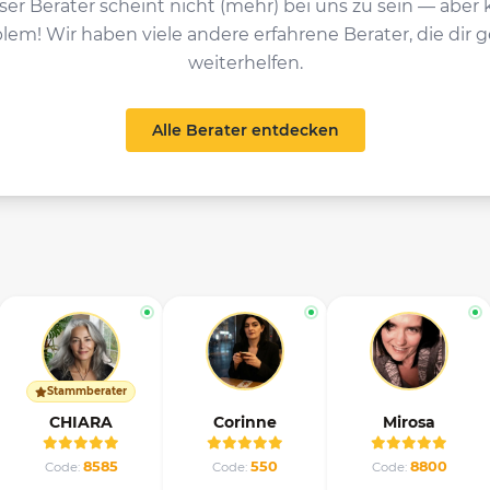
ser Berater scheint nicht (mehr) bei uns zu sein — aber 
lem! Wir haben viele andere erfahrene Berater, die dir 
weiterhelfen.
Alle Berater entdecken
Stammberater
CHIARA
Corinne
Mirosa
8585
550
8800
Code:
Code:
Code: