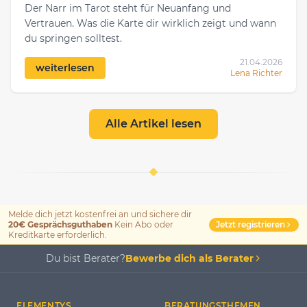
Der Narr im Tarot steht für Neuanfang und
Vertrauen. Was die Karte dir wirklich zeigt und wann
du springen solltest.
21.04.2026
weiterlesen
Lena Richter
Alle Artikel lesen
Melde dich jetzt kostenfrei an und sichere dir
Jetzt registrieren
20€ Gesprächsguthaben
Kein Abo oder
Kreditkarte erforderlich.
Du bist Berater?
Bewerbe dich als Berater
ELEMENTYS
BERATUNGSTHEMEN