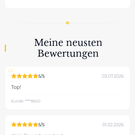
Meine neusten
Bewertungen
“
5/5
03.07.2026
Top!
Kunde: ****8820
5/5
01.02.2026