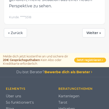
Perspektive zu sehen.
Kunde: ****5518
« Zurück
Weiter »
Melde dich jetzt kostenfrei an und sichere dir
Jetzt registrieren
20€ Gesprächsguthaben
Kein Abo oder
Kreditkarte erforderlich.
Du bist Berater?
Bewerbe dich als Berater
ELEMENTYS
BERATUNGSTHEMEN
Über uns
Kartenlegen
So funktioniert's
Tarot
Blog
Hellsehen