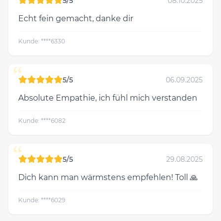
5/5
08.10.2025
Echt fein gemacht, danke dir
Kunde: ****6330
“
5/5
06.09.2025
Absolute Empathie, ich fühl mich verstanden
Kunde: ****6082
“
5/5
29.08.2025
Dich kann man wärmstens empfehlen! Toll 🙏
Kunde: ****6029