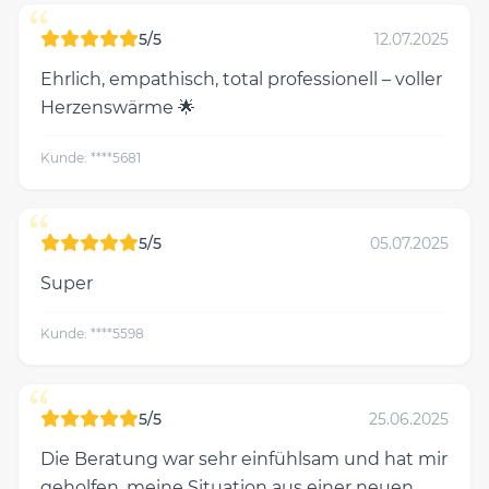
“
5/5
12.07.2025
Ehrlich, empathisch, total professionell – voller
Herzenswärme 🌟
Kunde: ****5681
“
5/5
05.07.2025
Super
Kunde: ****5598
“
5/5
25.06.2025
Die Beratung war sehr einfühlsam und hat mir
geholfen, meine Situation aus einer neuen