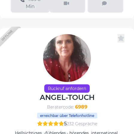
Min
OFFLINE
Rückruf anfordern
ANGEL-TOUCH
6989
Beratercode:
erreichbar über Telefonhotline
5
232 Gespräche
Hellsichtiges, -fühlendes,- hörendes, international