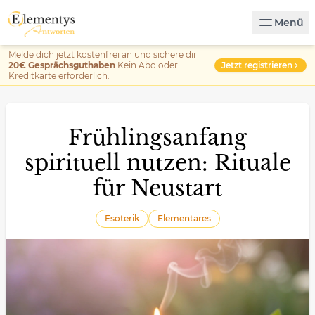
Menü
Melde dich jetzt kostenfrei an und sichere dir
Jetzt registrieren
20€ Gesprächsguthaben
Kein Abo oder
Kreditkarte erforderlich.
Frühlingsanfang
spirituell nutzen: Rituale
für Neustart
Esoterik
Elementares