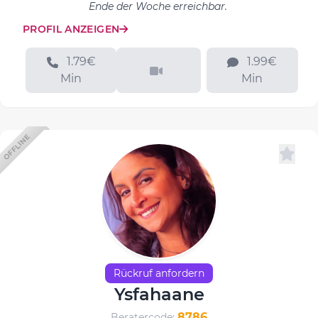
Ende der Woche erreichbar.
PROFIL ANZEIGEN
1.79€
1.99€
Min
Min
OFFLINE
Rückruf anfordern
Ysfahaane
8786
Beratercode: