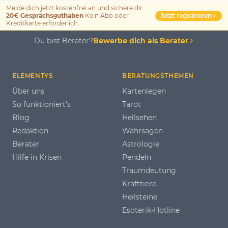
Melde dich jetzt kostenfrei an und sichere dir
Jetzt registrieren
20€ Gesprächsguthaben
Kein Abo oder
Kreditkarte erforderlich.
Du bist Berater?
Bewerbe dich als Berater
ELEMENTYS
BERATUNGSTHEMEN
Über uns
Kartenlegen
So funktioniert's
Tarot
Blog
Hellsehen
Redaktion
Wahrsagen
Berater
Astrologie
Hilfe in Krisen
Pendeln
Traumdeutung
Krafttiere
Heilsteine
Esoterik-Hotline