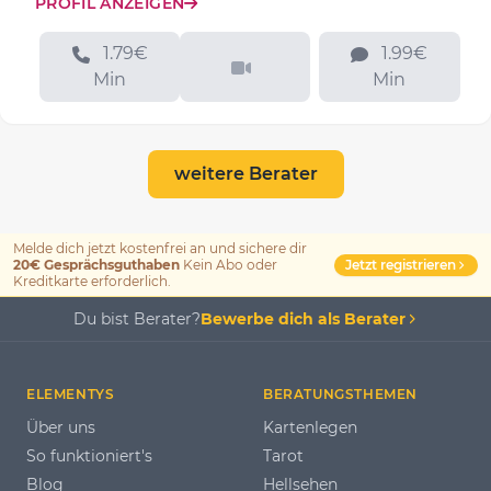
PROFIL ANZEIGEN
1.79€
1.99€
Min
Min
weitere Berater
Melde dich jetzt kostenfrei an und sichere dir
Jetzt registrieren
20€ Gesprächsguthaben
Kein Abo oder
Kreditkarte erforderlich.
Du bist Berater?
Bewerbe dich als Berater
ELEMENTYS
BERATUNGSTHEMEN
Über uns
Kartenlegen
So funktioniert's
Tarot
Blog
Hellsehen