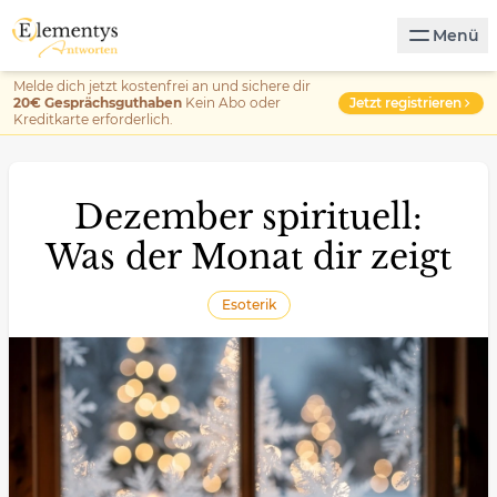
Menü
Melde dich jetzt kostenfrei an und sichere dir
Jetzt registrieren
20€ Gesprächsguthaben
Kein Abo oder
Kreditkarte erforderlich.
Dezember spirituell:
Was der Monat dir zeigt
Esoterik