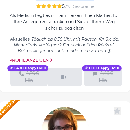
5
273 Gespräche
Als Medium liegt es mir am Herzen; Ihnen Klarheit für
Ihre Anliegen zu schenken und Sie auf Ihrem Weg
sicher zu begleiten
Aktuelles:
Täglich ab 8:30 Uhr, mit Pausen, für Sie da.
Nicht direkt verfügbar? Ein Klick auf den Rückruf-
Button 🙏 genügt – ich melde mich zeitnah 🦋
PROFIL ANZEIGEN
🎉 1.49€ Happy Hour
🎉 1.11€ Happy Hour
1.79€
1.49€
Min
Min
M GESPRÄCH