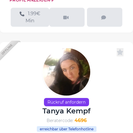
PROFIL ANZEIGEN
1.99€
Min
OFFLINE
Rückruf anfordern
Tanya Kempf
4696
Beratercode:
erreichbar über Telefonhotline