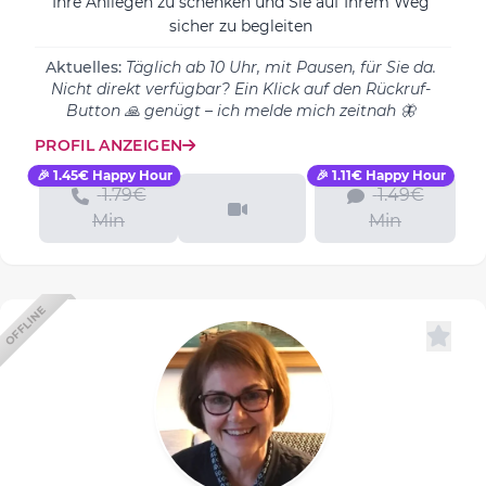
Ihre Anliegen zu schenken und Sie auf Ihrem Weg
sicher zu begleiten
Aktuelles:
Täglich ab 10 Uhr, mit Pausen, für Sie da.
Nicht direkt verfügbar? Ein Klick auf den Rückruf-
Button 🙏 genügt – ich melde mich zeitnah 🦋
PROFIL ANZEIGEN
🎉 1.45€ Happy Hour
🎉 1.11€ Happy Hour
1.79€
1.49€
Min
Min
OFFLINE