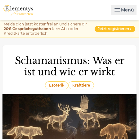
Menü
Melde dich jetzt kostenfrei an und sichere dir
Jetzt registrieren
20€ Gesprächsguthaben
Kein Abo oder
Kreditkarte erforderlich.
Schamanismus: Was er
ist und wie er wirkt
Esoterik
Krafttiere