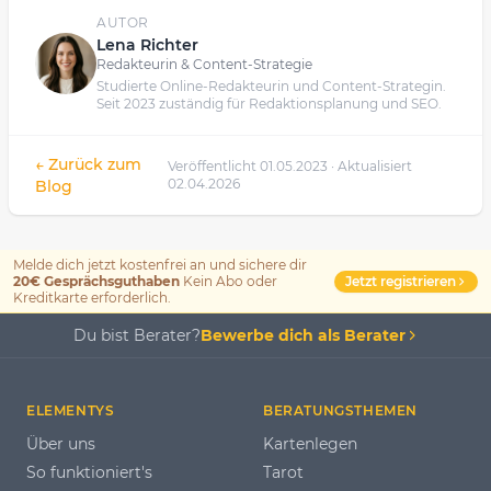
AUTOR
Lena Richter
Redakteurin & Content-Strategie
Studierte Online-Redakteurin und Content-Strategin.
Seit 2023 zuständig für Redaktionsplanung und SEO.
← Zurück zum
Veröffentlicht 01.05.2023 · Aktualisiert
02.04.2026
Blog
Melde dich jetzt kostenfrei an und sichere dir
Jetzt registrieren
20€ Gesprächsguthaben
Kein Abo oder
Kreditkarte erforderlich.
Du bist Berater?
Bewerbe dich als Berater
ELEMENTYS
BERATUNGSTHEMEN
Über uns
Kartenlegen
So funktioniert's
Tarot