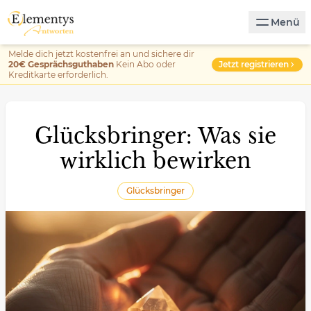
Menü
Melde dich jetzt kostenfrei an und sichere dir
Jetzt registrieren
20€ Gesprächsguthaben
Kein Abo oder
Kreditkarte erforderlich.
Glücksbringer: Was sie
wirklich bewirken
Glücksbringer