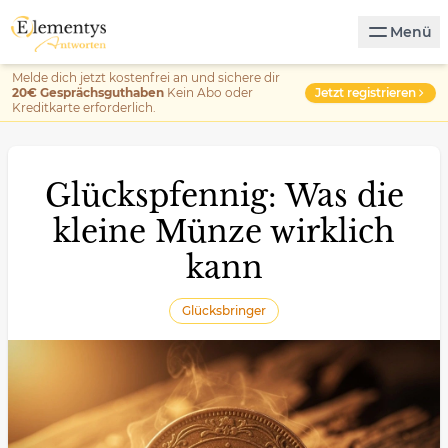
Menü
Melde dich jetzt kostenfrei an und sichere dir
Jetzt registrieren
20€ Gesprächsguthaben
Kein Abo oder
Kreditkarte erforderlich.
Glückspfennig: Was die
kleine Münze wirklich
kann
Glücksbringer