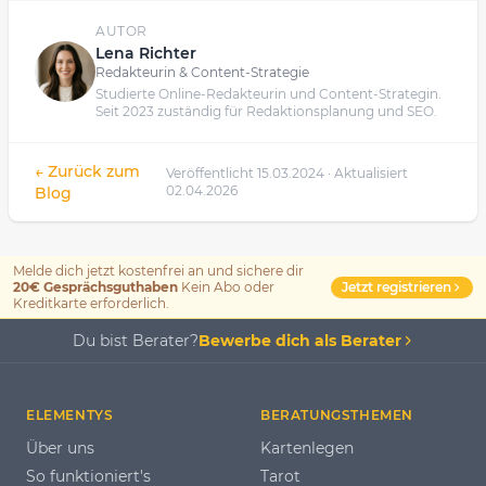
AUTOR
Lena Richter
Redakteurin & Content-Strategie
Studierte Online-Redakteurin und Content-Strategin.
Seit 2023 zuständig für Redaktionsplanung und SEO.
← Zurück zum
Veröffentlicht 15.03.2024 · Aktualisiert
02.04.2026
Blog
Melde dich jetzt kostenfrei an und sichere dir
Jetzt registrieren
20€ Gesprächsguthaben
Kein Abo oder
Kreditkarte erforderlich.
Du bist Berater?
Bewerbe dich als Berater
ELEMENTYS
BERATUNGSTHEMEN
Über uns
Kartenlegen
So funktioniert's
Tarot