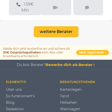
1.59€
Min
weitere Berater
Melde dich jetzt kostenfrei an und sichere dir
Jetzt registrieren
20€ Gesprächsguthaben
Kein Abo oder
Kreditkarte erforderlich.
Du bist Berater?
Bewerbe dich als Berater
ELEMENTYS
BERATUNGSTHEMEN
Über uns
Kartenlegen
So funktioniert's
Tarot
Blog
Hellsehen
Redaktion
Wahrsagen