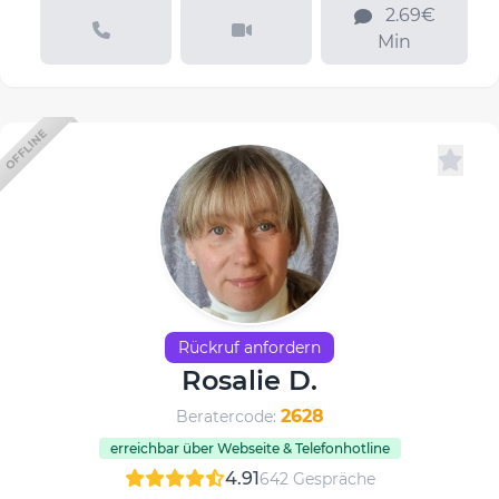
2.69€
Min
OFFLINE
Rückruf anfordern
Rosalie D.
2628
Beratercode:
erreichbar über Webseite & Telefonhotline
4.91
642 Gespräche