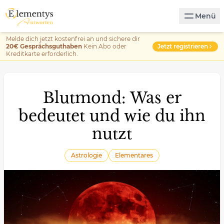
Menü
Melde dich jetzt kostenfrei an und sichere dir
Jetzt registrieren
20€ Gesprächsguthaben
Kein Abo oder
Kreditkarte erforderlich.
Blutmond: Was er
bedeutet und wie du ihn
nutzt
Astrologie
Elementares