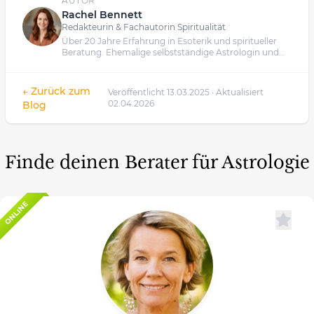
AUTOR
Rachel Bennett
Redakteurin & Fachautorin Spiritualität
Über 20 Jahre Erfahrung in Esoterik und spiritueller
Beratung. Ehemalige selbstständige Astrologin und
Kartenlegerin.
← Zurück zum
Veröffentlicht 13.03.2025 · Aktualisiert
02.04.2026
Blog
Finde deinen Berater für Astrologie
ONLINE