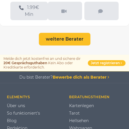
1.99€
Min
weitere Berater
Melde dich jetzt kostenfrei an und sichere dir
Jetzt registrieren
20€ Gesprächsguthaben
Kein Abo oder
Kreditkarte erforderlich.
Du bist Berater?
Bewerbe dich als Berater
ELEMENTYS
BERATUNGSTHEMEN
Über uns
Kartenlegen
So funktioniert's
Tarot
Blog
Hellsehen
Redaktion
Wahrsagen