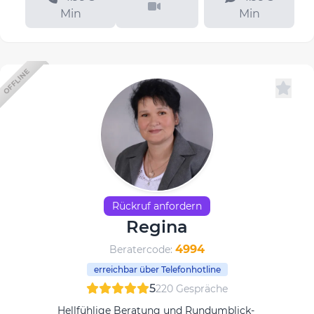
Min
Min
OFFLINE
Rückruf anfordern
Regina
4994
Beratercode:
erreichbar über Telefonhotline
5
220 Gespräche
Hellfühlige Beratung und Rundumblick-