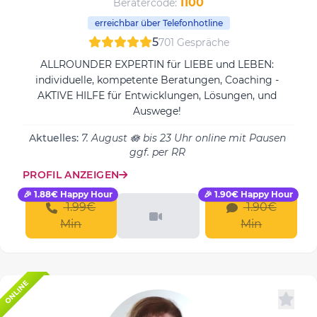
1100
Beratercode:
erreichbar über Telefonhotline
5
701 Gespräche
ALLROUNDER EXPERTIN für LIEBE und LEBEN:
individuelle, kompetente Beratungen, Coaching -
AKTIVE HILFE für Entwicklungen, Lösungen, und
Auswege!
Aktuelles:
7. August 🪷 bis 23 Uhr online mit Pausen
ggf. per RR
PROFIL ANZEIGEN
🎉 1.88€ Happy Hour
🎉 1.90€ Happy Hour
1.99€
1.90€
Min
Min
ONLINE