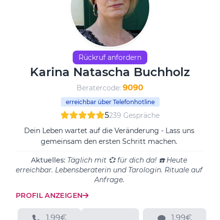
Rückruf anfordern
Karina Natascha Buchholz
9090
Beratercode:
erreichbar über Telefonhotline
5
239 Gespräche
Dein Leben wartet auf die Veränderung - Lass uns
gemeinsam den ersten Schritt machen.
Aktuelles:
Täglich mit 💞 für dich da! ☎️ Heute
erreichbar. Lebensberaterin und Tarologin. Rituale auf
Anfrage.
PROFIL ANZEIGEN
1.99€
1.99€