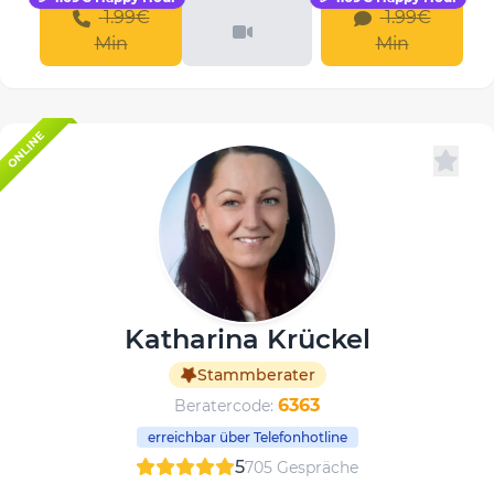
1.99€
1.99€
Min
Min
ONLINE
Katharina Krückel
Stammberater
6363
Beratercode:
erreichbar über Telefonhotline
5
705 Gespräche