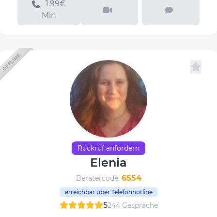
1.99€
Min
OFFLINE
Rückruf anfordern
Elenia
6554
Beratercode:
erreichbar über Telefonhotline
5
244 Gespräche