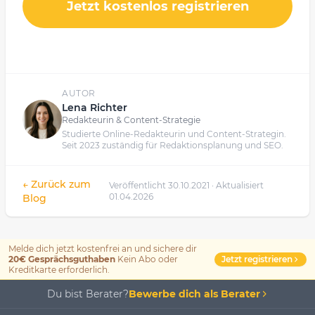
Jetzt kostenlos registrieren
AUTOR
Lena Richter
Redakteurin & Content-Strategie
Studierte Online-Redakteurin und Content-Strategin.
Seit 2023 zuständig für Redaktionsplanung und SEO.
← Zurück zum
Veröffentlicht 30.10.2021 · Aktualisiert
01.04.2026
Blog
Melde dich jetzt kostenfrei an und sichere dir
Jetzt registrieren
20€ Gesprächsguthaben
Kein Abo oder
Kreditkarte erforderlich.
Du bist Berater?
Bewerbe dich als Berater