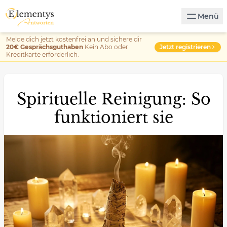
Menü
Melde dich jetzt kostenfrei an und sichere dir
Jetzt registrieren
20€ Gesprächsguthaben
Kein Abo oder
Kreditkarte erforderlich.
Spirituelle Reinigung: So
funktioniert sie